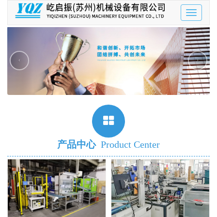
Toggle
navigatio
‹
›
产品中心
Product Center