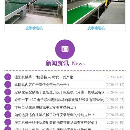
皮带输送机
皮带输送机
新闻资讯
News
›
注塑机械手：“机器换人”时代下的产物
[2023-11-17]
›
本网站内容广告宣传免责公示公告！
[2020-12-12]
›
定制化装配赋能车企智造升级｜屹启振（苏州）机械设备深耕汽车非
[2026-07-25]
›
标自动化装配产线整体方案
介绍一下：3C 电子领域定制非标自动化装配设备有哪些特点
[2026-07-25]
›
非标自动化注塑机械手定制有哪些特点？
[2026-07-14]
›
如何选择适合注塑机械手取件安装配套的传动皮带？
[2026-07-10]
›
注塑机械手取件安装配套传动皮带输送线有哪些好处？
[2026-07-10]
›
深耕非标自动化，屹启振注塑机械手定制优势解析
[2026-07-04]