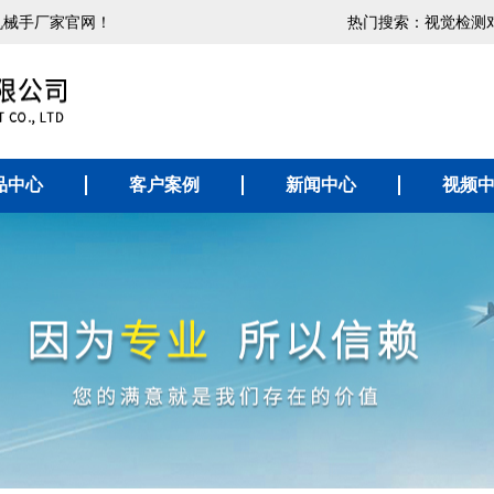
机械手厂家官网！
热门搜索：
视觉检测
品中心
客户案例
新闻中心
视频