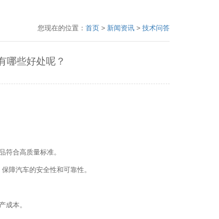
您现在的位置：
首页
>
新闻资讯
>
技术问答
具有哪些好处呢？
品符合高质量标准。
，保障汽车的安全性和可靠性。
产成本。