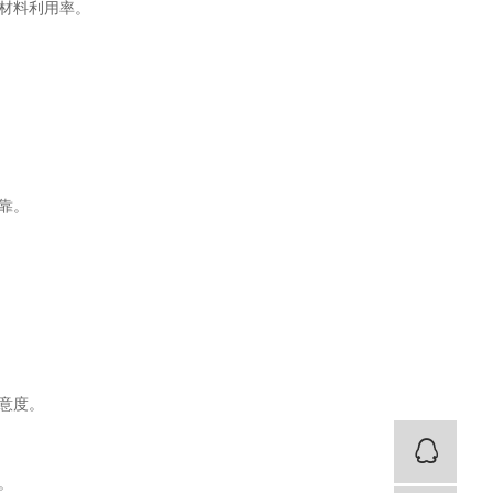
材料利用率。
靠。
意度。
客
。