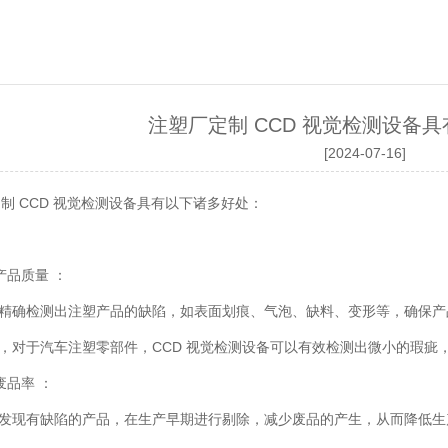
注塑厂定制 CCD 视觉检测设备
[2024-07-16]
制 CCD 视觉检测设备具有以下诸多好处：
高产品质量 ：
够精确检测出注塑产品的缺陷，如表面划痕、气泡、缺料、变形等，确保产
，对于汽车注塑零部件，CCD 视觉检测设备可以有效检测出微小的瑕疵
废品率 ：
时发现有缺陷的产品，在生产早期进行剔除，减少废品的产生，从而降低生