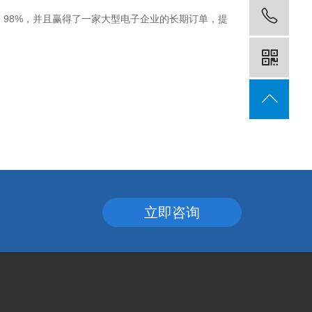
137
到 98%，并且赢得了一家大型电子企业的长期订单，提
立即咨询