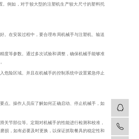
置。例如，对于较大型的注塑机生产较大尺寸的塑料托
良好。在安装过程中，要合理布局机械手与注塑机、输送
置精度等参数。通过多次试验和调整，确保机械手能够准
畅。
进入危险区域。并且在机械手的控制系统中设置紧急停止
护要点。操作人员应了解如何正确启动、停止机械手，如
客
润滑关节部位等。定期对机械手的性能进行检测和校准，
137
否磨损，如有必要及时更换，以保证抓取餐具的稳定性和