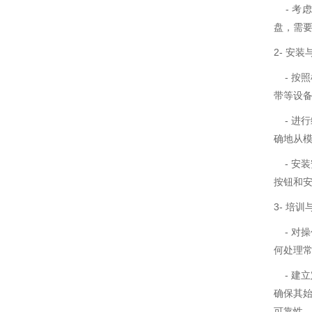
- 考
盘，需
2- 安
- 按
带等设
- 进
确地从
- 安
按钮和
3- 培
- 对
何处理
- 建
确保其
可靠性