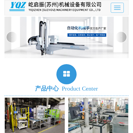
Toggle
navigatio
‹
›
产品中心
Product Center