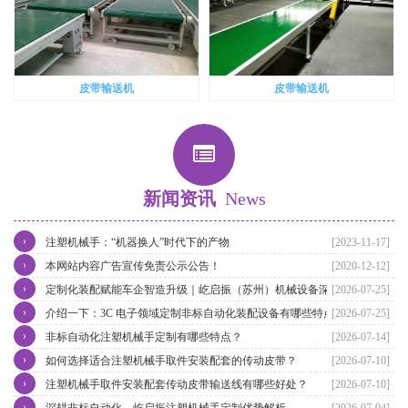
皮带输送机
皮带输送机
新闻资讯
News
›
注塑机械手：“机器换人”时代下的产物
[2023-11-17]
›
本网站内容广告宣传免责公示公告！
[2020-12-12]
›
定制化装配赋能车企智造升级｜屹启振（苏州）机械设备深耕汽车非
[2026-07-25]
›
标自动化装配产线整体方案
介绍一下：3C 电子领域定制非标自动化装配设备有哪些特点
[2026-07-25]
›
非标自动化注塑机械手定制有哪些特点？
[2026-07-14]
›
如何选择适合注塑机械手取件安装配套的传动皮带？
[2026-07-10]
›
注塑机械手取件安装配套传动皮带输送线有哪些好处？
[2026-07-10]
›
深耕非标自动化，屹启振注塑机械手定制优势解析
[2026-07-04]