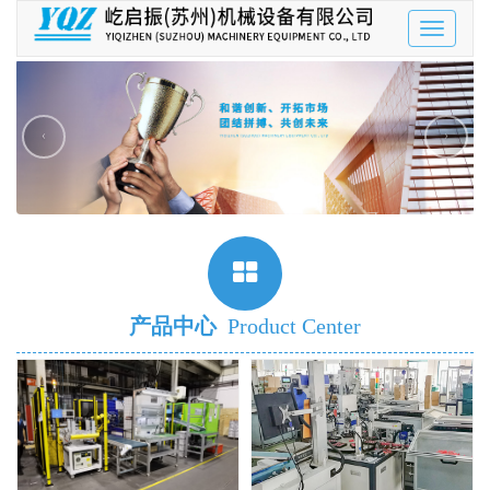
Toggle
navigatio
‹
›
产品中心
Product Center