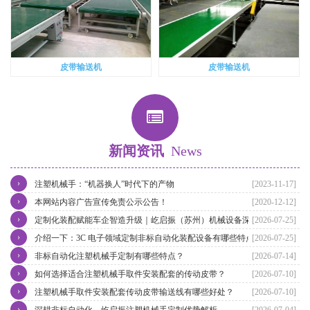
皮带输送机
皮带输送机
新闻资讯
News
›
注塑机械手：“机器换人”时代下的产物
[2023-11-17]
›
本网站内容广告宣传免责公示公告！
[2020-12-12]
›
定制化装配赋能车企智造升级｜屹启振（苏州）机械设备深耕汽车非
[2026-07-25]
›
标自动化装配产线整体方案
介绍一下：3C 电子领域定制非标自动化装配设备有哪些特点
[2026-07-25]
›
非标自动化注塑机械手定制有哪些特点？
[2026-07-14]
›
如何选择适合注塑机械手取件安装配套的传动皮带？
[2026-07-10]
›
注塑机械手取件安装配套传动皮带输送线有哪些好处？
[2026-07-10]
›
深耕非标自动化，屹启振注塑机械手定制优势解析
[2026-07-04]