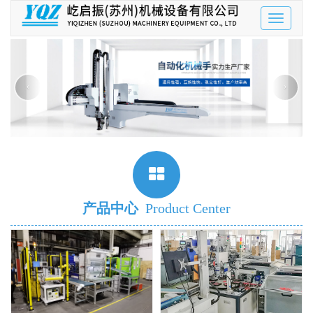
Toggle
navigatio
‹
›
产品中心
Product Center