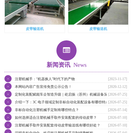
皮带输送机
皮带输送机
新闻资讯
News
›
注塑机械手：“机器换人”时代下的产物
[2023-11-17]
›
本网站内容广告宣传免责公示公告！
[2020-12-12]
›
定制化装配赋能车企智造升级｜屹启振（苏州）机械设备深耕汽车非
[2026-07-25]
›
标自动化装配产线整体方案
介绍一下：3C 电子领域定制非标自动化装配设备有哪些特点
[2026-07-25]
›
非标自动化注塑机械手定制有哪些特点？
[2026-07-14]
›
如何选择适合注塑机械手取件安装配套的传动皮带？
[2026-07-10]
›
注塑机械手取件安装配套传动皮带输送线有哪些好处？
[2026-07-10]
›
深耕非标自动化，屹启振注塑机械手定制优势解析
[2026-07-04]