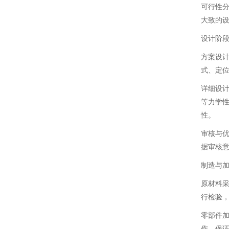
可行性
大致的
设计阶
方案设
式、定
详细设
等力学
性。
审核与
据审核
制造与
原材料
行检验
零部件
作，保