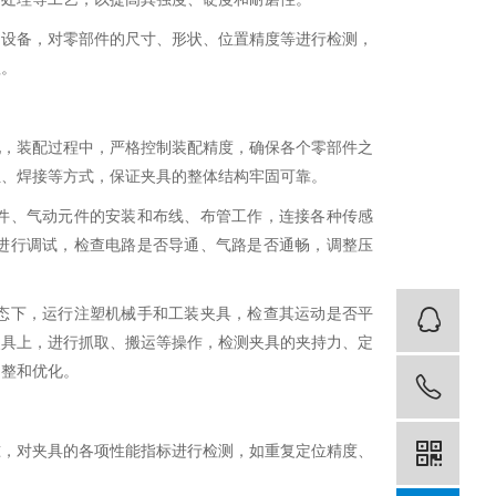
测设备，对零部件的尺寸、形状、位置精度等进行检测，
理。
配，装配过程中，严格控制装配精度，确保各个零部件之
位、焊接等方式，保证夹具的整体结构牢固可靠。
件、气动元件的安装和布线、布管工作，连接各种传感
进行调试，检查电路是否导通、气路是否通畅，调整压
态下，运行注塑机械手和工装夹具，检查其运动是否平
客
夹具上，进行抓取、搬运等操作，检测夹具的夹持力、定
调整和优化。
137
准，对夹具的各项性能指标进行检测，如重复定位精度、