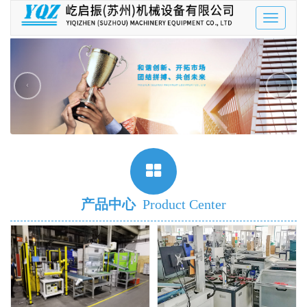
Toggle
navigatio
‹
›
产品中心
Product Center