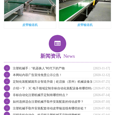
皮带输送机
皮带输送机
新闻资讯
News
›
注塑机械手：“机器换人”时代下的产物
[2023-11-17]
›
本网站内容广告宣传免责公示公告！
[2020-12-12]
›
定制化装配赋能车企智造升级｜屹启振（苏州）机械设备深耕汽车非
[2026-07-25]
›
标自动化装配产线整体方案
介绍一下：3C 电子领域定制非标自动化装配设备有哪些特点
[2026-07-25]
›
非标自动化注塑机械手定制有哪些特点？
[2026-07-14]
›
如何选择适合注塑机械手取件安装配套的传动皮带？
[2026-07-10]
›
注塑机械手取件安装配套传动皮带输送线有哪些好处？
[2026-07-10]
›
深耕非标自动化，屹启振注塑机械手定制优势解析
[2026-07-04]