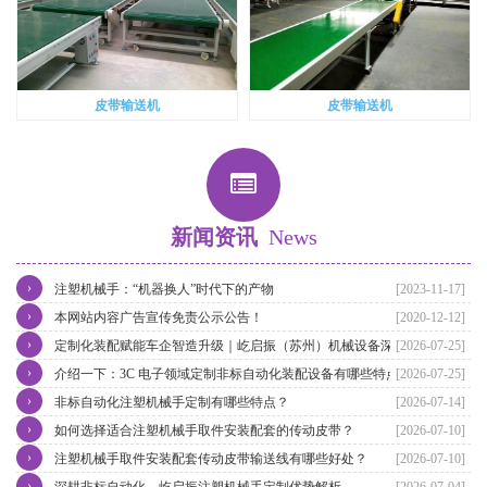
皮带输送机
皮带输送机
新闻资讯
News
›
注塑机械手：“机器换人”时代下的产物
[2023-11-17]
›
本网站内容广告宣传免责公示公告！
[2020-12-12]
›
定制化装配赋能车企智造升级｜屹启振（苏州）机械设备深耕汽车非
[2026-07-25]
›
标自动化装配产线整体方案
介绍一下：3C 电子领域定制非标自动化装配设备有哪些特点
[2026-07-25]
›
非标自动化注塑机械手定制有哪些特点？
[2026-07-14]
›
如何选择适合注塑机械手取件安装配套的传动皮带？
[2026-07-10]
›
注塑机械手取件安装配套传动皮带输送线有哪些好处？
[2026-07-10]
›
深耕非标自动化，屹启振注塑机械手定制优势解析
[2026-07-04]