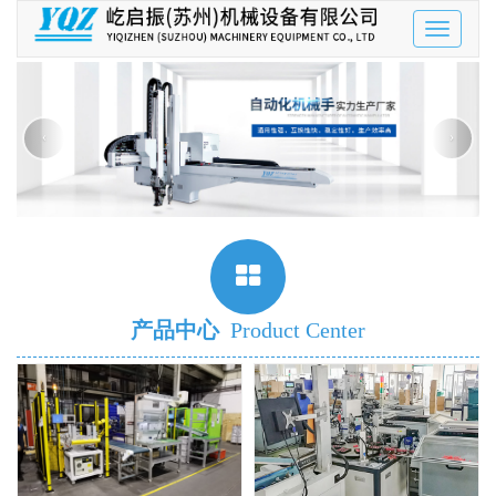
Toggle
navigatio
‹
›
产品中心
Product Center