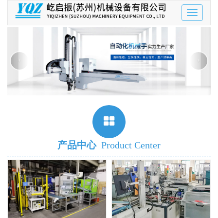
Toggle
navigatio
‹
›
产品中心
Product Center