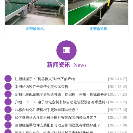
皮带输送机
皮带输送机
新闻资讯
News
›
注塑机械手：“机器换人”时代下的产物
[2023-11-17]
›
本网站内容广告宣传免责公示公告！
[2020-12-12]
›
定制化装配赋能车企智造升级｜屹启振（苏州）机械设备深耕汽车非
[2026-07-25]
›
标自动化装配产线整体方案
介绍一下：3C 电子领域定制非标自动化装配设备有哪些特点
[2026-07-25]
›
非标自动化注塑机械手定制有哪些特点？
[2026-07-14]
›
如何选择适合注塑机械手取件安装配套的传动皮带？
[2026-07-10]
›
注塑机械手取件安装配套传动皮带输送线有哪些好处？
[2026-07-10]
›
深耕非标自动化，屹启振注塑机械手定制优势解析
[2026-07-04]